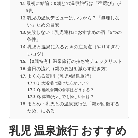
｜
最初に結論：0歳との温泉旅行は「宿選び」が
0
9割
歳
の
乳児の温泉デビューはいつから？「無理しな
首
い」ための目安
す
失敗しない！乳児連れにおすすめの宿「5つの
わ
り・
条件」
離
乳児と温泉に入るときの注意点（やりすぎな
乳
いコツ）
食
期
【0歳特有】温泉旅行の持ち物チェックリスト
の
当日の流れ（親の負担を減らす動き方）
注
意
よくある質問（乳児×温泉旅行）
点
Q. 大浴場は避けた方がいい？
と
Q. 離乳食期の食事はどうする？
失
敗
Q. 体調が少しでも怪しい日は？
し
まとめ：乳児との温泉旅行は「親が回復する
な
ため」にある
い
宿
選
乳児 温泉旅行 おすすめ
び)