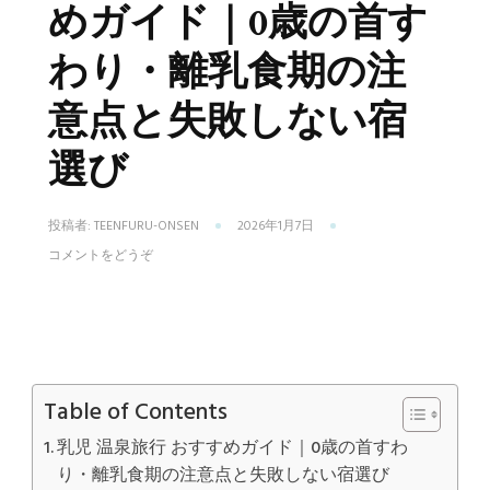
めガイド｜0歳の首す
わり・離乳食期の注
意点と失敗しない宿
選び
投稿者:
TEENFURU-ONSEN
2026年1月7日
(乳
コメントをどうぞ
児
温
泉
旅
行
お
す
す
Table of Contents
め
ガ
乳児 温泉旅行 おすすめガイド｜0歳の首すわ
イ
り・離乳食期の注意点と失敗しない宿選び
ド