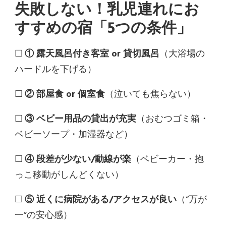
失敗しない！乳児連れにお
すすめの宿「5つの条件」
☐
① 露天風呂付き客室 or 貸切風呂
（大浴場の
ハードルを下げる）
☐
② 部屋食 or 個室食
（泣いても焦らない）
☐
③ ベビー用品の貸出が充実
（おむつゴミ箱・
ベビーソープ・加湿器など）
☐
④ 段差が少ない/動線が楽
（ベビーカー・抱
っこ移動がしんどくない）
☐
⑤ 近くに病院がある/アクセスが良い
（“万が
一”の安心感）