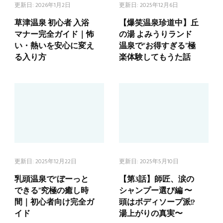
更新日:
2026年1月2日
更新日:
2025年12月6日
草津温泉 初心者 入浴
【爆笑温泉珍道中】丘
マナー完全ガイド｜怖
の湯 よみうりランド
い・熱いを安心に変え
温泉で“お得すぎる”極
る入り方
楽体験してもうた話
更新日:
2025年12月22日
更新日:
2025年5月10日
乳頭温泉で“ぼーっと
【第3話】師匠、涙の
できる”究極の癒し時
シャンプー選び編 〜
間｜初心者向け完全ガ
頭はボディソープ派!?
イド
湯上がりの真実〜