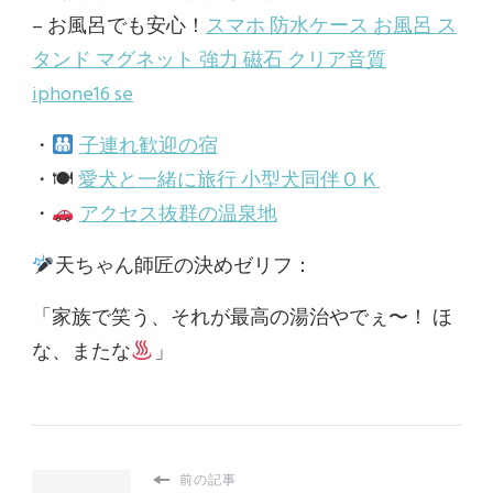
– お風呂でも安心！
スマホ 防水ケース お風呂 ス
タンド マグネット 強力 磁石 クリア音質
iphone16 se
・
子連れ歓迎の宿
・🍽
愛犬と一緒に旅行 小型犬同伴ＯＫ
・
アクセス抜群の温泉地
天ちゃん師匠の決めゼリフ：
「家族で笑う、それが最高の湯治やでぇ〜！ ほ
な、またな
」
前の記事