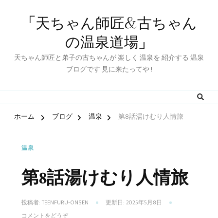
「天ちゃん師匠&古ちゃん
の温泉道場」
天ちゃん師匠と弟子の古ちゃんが 楽しく 温泉を 紹介する 温泉
ブログです 見に来たってや !
ホーム
ブログ
温泉
第8話湯けむり人情旅
温泉
第8話湯けむり人情旅
投稿者:
TEENFURU-ONSEN
更新日:
2025年5月8日
(第
コメントをどうぞ