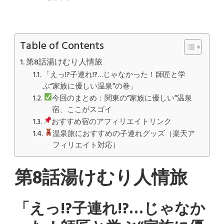
8
話
湯
け
む
Table of Contents
り
人
第8話湯けむり人情旅
情
旅)
「えっ!?子連れ!?…じゃなかった！師匠と学
ぶ“家族に優しい温泉”の巻」
今回のまとめ：関東の“家族に優しい”温泉
宿、ここがスゴイ
おすすめ宿のアフィリエイトリンク
温泉旅におすすめの子連れグッズ（楽天ア
フィリエイト対応）
第8話湯けむり人情旅
「えっ!?子連れ!?…じゃなか