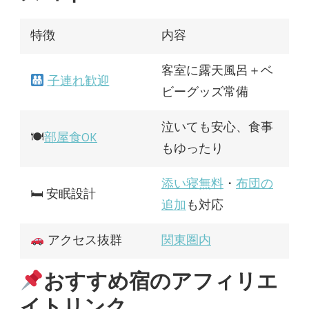
特徴
内容
客室に露天風呂＋ベ
子連れ歓迎
ビーグッズ常備
泣いても安心、食事
🍽
部屋食OK
もゆったり
添い寝無料
・
布団の
🛏 安眠設計
追加
も対応
アクセス抜群
関東圏内
おすすめ宿のアフィリエ
イトリンク